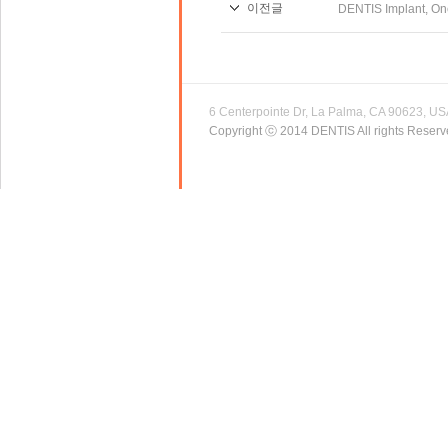
이전글
DENTIS Implant, O
6 Centerpointe Dr, La Palma, CA 90623, U
Copyright ⓒ 2014 DENTIS All rights Reserv