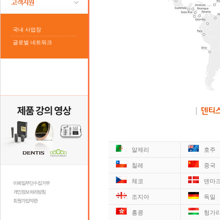
국내 사업장
글로벌 네트워크
알제리
호주
칠레
중국
체코
덴마
조지아
독일
홍콩
헝가