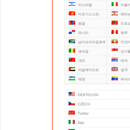
이스라엘
이탈
키르기스스탄
레바
몽골
모로
파나마
페루
남아프리카공화국
미얀
세네갈
싱가
대만
태국
아랍에미리트
영국
예멘
베네
DENTIS USA
CZECH
Turkey
Italy